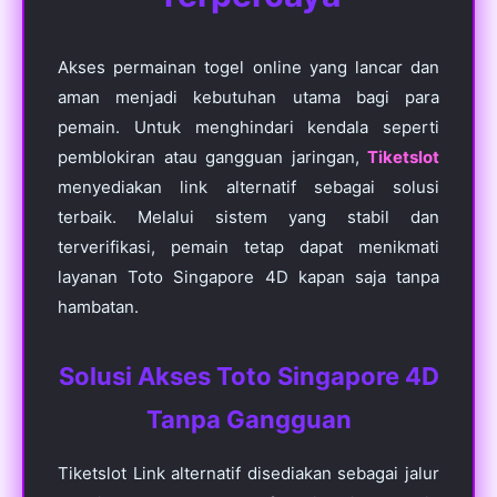
Akses permainan togel online yang lancar dan
aman menjadi kebutuhan utama bagi para
pemain. Untuk menghindari kendala seperti
pemblokiran atau gangguan jaringan,
Tiketslot
menyediakan link alternatif sebagai solusi
terbaik. Melalui sistem yang stabil dan
terverifikasi, pemain tetap dapat menikmati
layanan Toto Singapore 4D kapan saja tanpa
hambatan.
Solusi Akses Toto Singapore 4D
Tanpa Gangguan
Tiketslot Link alternatif disediakan sebagai jalur