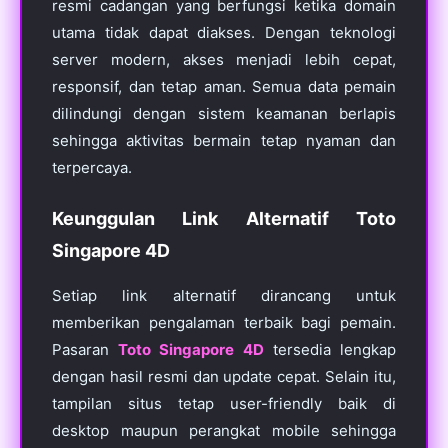
resmi cadangan yang berfungsi ketika domain
utama tidak dapat diakses. Dengan teknologi
server modern, akses menjadi lebih cepat,
responsif, dan tetap aman. Semua data pemain
dilindungi dengan sistem keamanan berlapis
sehingga aktivitas bermain tetap nyaman dan
terpercaya.
Keunggulan Link Alternatif Toto
Singapore 4D
Setiap link alternatif dirancang untuk
memberikan pengalaman terbaik bagi pemain.
Pasaran
Toto Singapore 4D
tersedia lengkap
dengan hasil resmi dan update cepat. Selain itu,
tampilan situs tetap user-friendly baik di
desktop maupun perangkat mobile sehingga