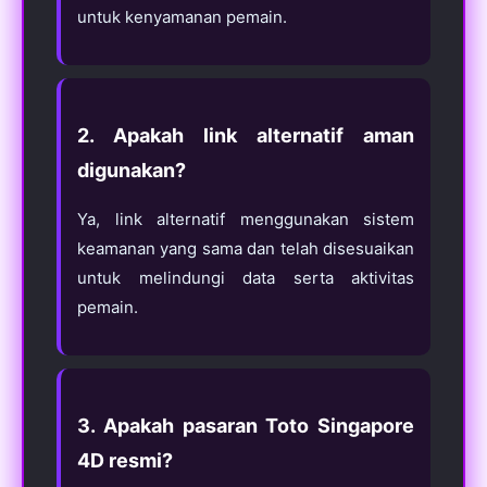
untuk kenyamanan pemain.
2. Apakah link alternatif aman
digunakan?
Ya, link alternatif menggunakan sistem
keamanan yang sama dan telah disesuaikan
untuk melindungi data serta aktivitas
pemain.
3. Apakah pasaran Toto Singapore
4D resmi?